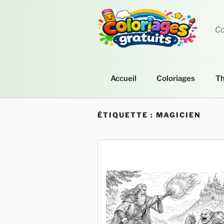
Aller
au
contenu
Co
principal
Accueil
Coloriages
T
ÉTIQUETTE :
MAGICIEN