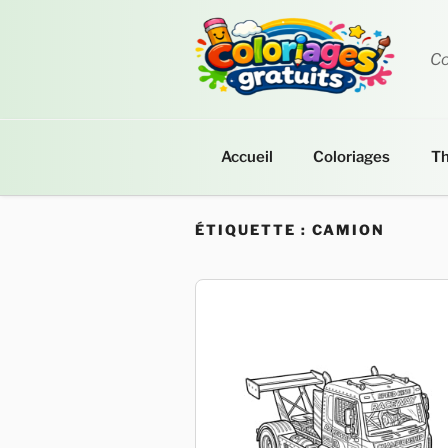
Aller
au
contenu
Co
principal
Accueil
Coloriages
T
ÉTIQUETTE :
CAMION