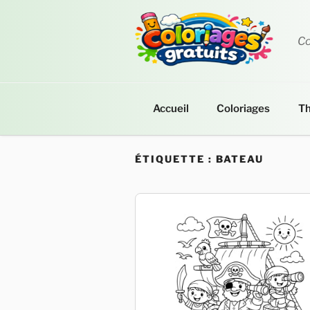
Aller
au
contenu
Co
principal
Accueil
Coloriages
T
ÉTIQUETTE :
BATEAU