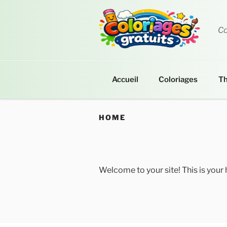
Aller
au
contenu
Co
principal
Accueil
Coloriages
T
HOME
Welcome to your site! This is your 